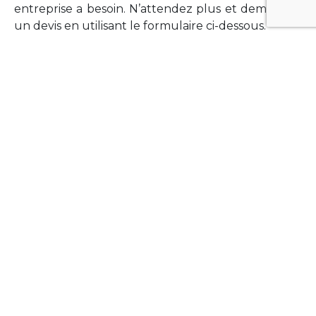
entreprise a besoin. N’attendez plus et demandez
un devis en utilisant le formulaire ci-dessous.
FORMATIONS
Vous souhaitez former vos équipes sur un point
technologique précis ?Lefort-Software propose
des formations pour plusieurs langages et
technologies courantes (Xamarin Forms,
Phonegap/Apache Cordova, Appcelerator
Titanium, Laravel, Vue.JS, etc …).
N’hésitez pas à utiliser le formulaire ci-dessous
pour obtenir de plus amples informations.