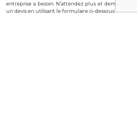
entreprise a besoin. N’attendez plus et demandez
un devis en utilisant le formulaire ci-dessous.
FORMATIONS
Vous souhaitez former vos équipes sur un point
technologique précis ?Lefort-Software propose
des formations pour plusieurs langages et
technologies courantes (Xamarin Forms,
Phonegap/Apache Cordova, Appcelerator
Titanium, Laravel, Vue.JS, etc …).
N’hésitez pas à utiliser le formulaire ci-dessous
pour obtenir de plus amples informations.