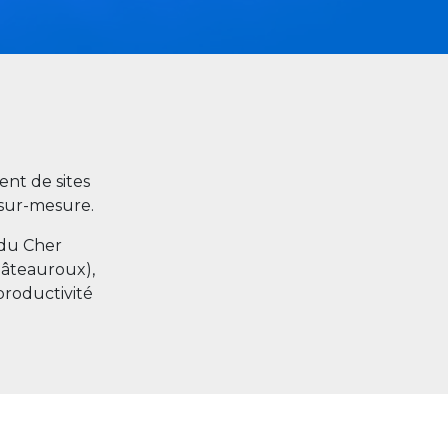
nt de sites
s sur-mesure.
 du Cher
hâteauroux),
productivité