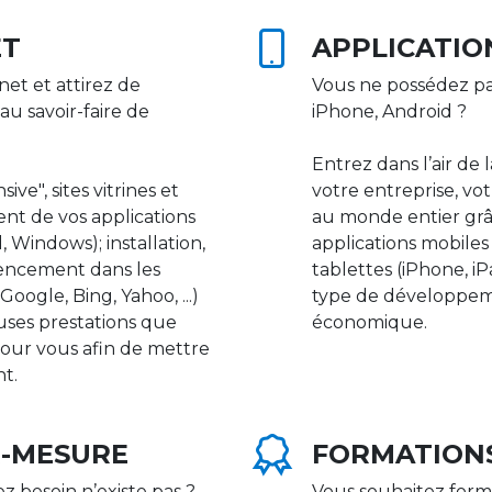
ET
APPLICATIO
net et attirez de
Vous ne possédez pa
au savoir-faire de
iPhone, Android ?
Entrez dans l’air de 
ive", sites vitrines et
votre entreprise, vot
nt de vos applications
au monde entier gr
 Windows); installation,
applications mobile
rencement dans les
tablettes (iPhone, i
ogle, Bing, Yahoo, ...)
type de développeme
uses prestations que
économique.
our vous afin de mettre
nt.
R-MESURE
FORMATION
ez besoin n’existe pas ?
Vous souhaitez form