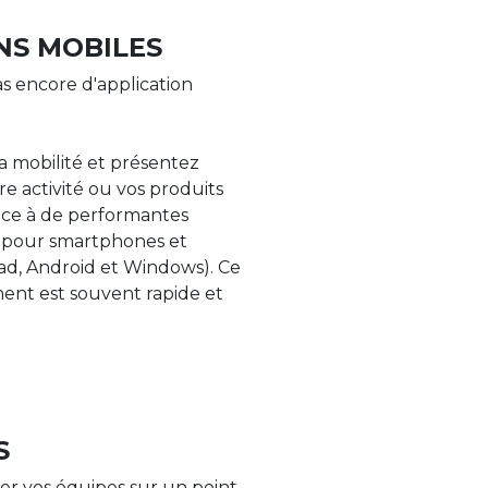
NS MOBILES
s encore d'application
la mobilité et présentez
re activité ou vos produits
âce à de performantes
s pour smartphones et
Pad, Android et Windows). Ce
nt est souvent rapide et
S
er vos équipes sur un point