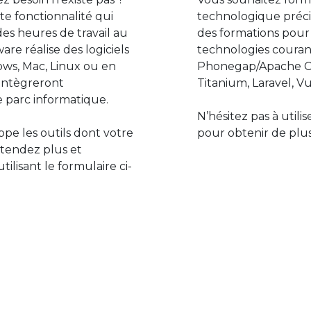
e fonctionnalité qui
technologique préci
des heures de travail au
des formations pour
are réalise des logiciels
technologies couran
ws, Mac, Linux ou en
Phonegap/Apache Co
s’intègreront
Titanium, Laravel, Vu
 parc informatique.
N’hésitez pas à utili
pe les outils dont votre
pour obtenir de plus
ttendez plus et
lisant le formulaire ci-
Le monde de l’informatiq
assure des développement
prévoir l’avenir et de s’in