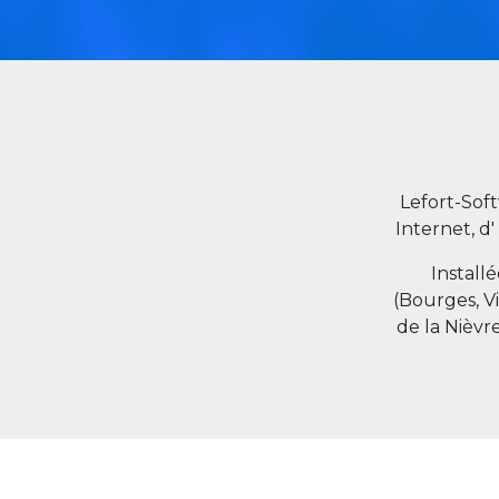
Lefort-Sof
Internet, d'
Install
(Bourges, V
de la Nièvr