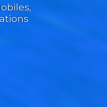
obiles,
ations