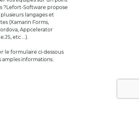
s ?Lefort-Software propose
 plusieurs langages et
tes (Xamarin Forms,
rdova, Appcelerator
e.JS, etc …).
ser le formulaire ci-dessous
 amples informations.
ue évolue rapidement. Lefort-Software
s sur des technologies de pointe afin de
tégrer au mieux avec vos logiciels existants.