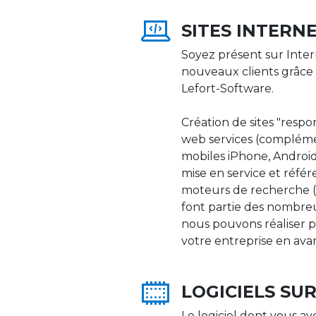
SITES INTERN
Soyez présent sur Inter
nouveaux clients grâce 
Lefort-Software.
Création de sites "respons
web services (compléme
mobiles iPhone, Android,
mise en service et réfé
moteurs de recherche (Go
font partie des nombre
nous pouvons réaliser p
votre entreprise en ava
LOGICIELS SU
Le logiciel dont vous av