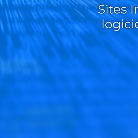
Sites 
logic