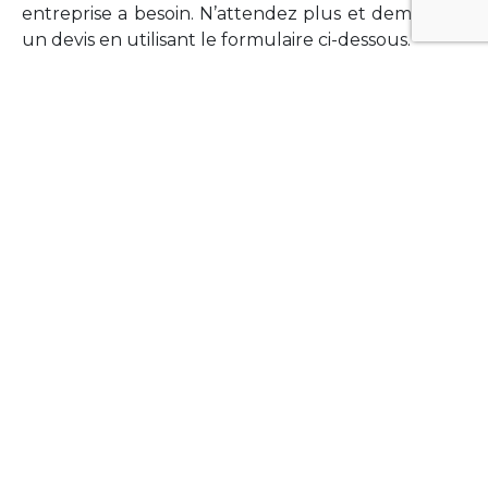
entreprise a besoin. N’attendez plus et demandez
un devis en utilisant le formulaire ci-dessous.
FORMATIONS
Vous souhaitez former vos équipes sur un point
technologique précis ?Lefort-Software propose
des formations pour plusieurs langages et
technologies courantes (Xamarin Forms,
Phonegap/Apache Cordova, Appcelerator
Titanium, Laravel, Vue.JS, etc …).
N’hésitez pas à utiliser le formulaire ci-dessous
pour obtenir de plus amples informations.