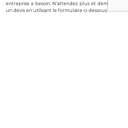
entreprise a besoin. N’attendez plus et demandez
un devis en utilisant le formulaire ci-dessous.
FORMATIONS
Vous souhaitez former vos équipes sur un point
technologique précis ?Lefort-Software propose
des formations pour plusieurs langages et
technologies courantes (Xamarin Forms,
Phonegap/Apache Cordova, Appcelerator
Titanium, Laravel, Vue.JS, etc …).
N’hésitez pas à utiliser le formulaire ci-dessous
pour obtenir de plus amples informations.