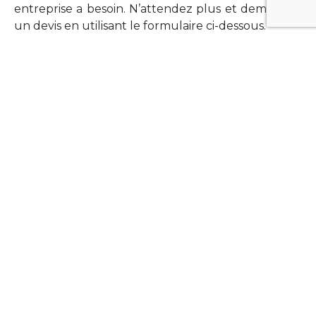
entreprise a besoin. N’attendez plus et demandez
un devis en utilisant le formulaire ci-dessous.
FORMATIONS
Vous souhaitez former vos équipes sur un point
technologique précis ?Lefort-Software propose
des formations pour plusieurs langages et
technologies courantes (Xamarin Forms,
Phonegap/Apache Cordova, Appcelerator
Titanium, Laravel, Vue.JS, etc …).
N’hésitez pas à utiliser le formulaire ci-dessous
pour obtenir de plus amples informations.