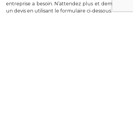
entreprise a besoin. N’attendez plus et demandez
un devis en utilisant le formulaire ci-dessous.
FORMATIONS
Vous souhaitez former vos équipes sur un point
technologique précis ?Lefort-Software propose
des formations pour plusieurs langages et
technologies courantes (Xamarin Forms,
Phonegap/Apache Cordova, Appcelerator
Titanium, Laravel, Vue.JS, etc …).
N’hésitez pas à utiliser le formulaire ci-dessous
pour obtenir de plus amples informations.