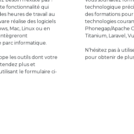
e fonctionnalité qui
technologique préci
des heures de travail au
des formations pour
are réalise des logiciels
technologies couran
ws, Mac, Linux ou en
Phonegap/Apache Co
s’intègreront
Titanium, Laravel, Vu
 parc informatique.
N’hésitez pas à utili
pe les outils dont votre
pour obtenir de plus
ttendez plus et
lisant le formulaire ci-
Le monde de l’informatiq
assure des développement
prévoir l’avenir et de s’in