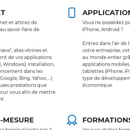
ET
APPLICATIO
net et attirez de
Vous ne possédez pa
au savoir-faire de
iPhone, Android ?
Entrez dans l’air de 
ive", sites vitrines et
votre entreprise, vot
nt de vos applications
au monde entier gr
 Windows); installation,
applications mobile
rencement dans les
tablettes (iPhone, i
ogle, Bing, Yahoo, ...)
type de développeme
uses prestations que
économique.
our vous afin de mettre
nt.
R-MESURE
FORMATION
ez besoin n’existe pas ?
Vous souhaitez form