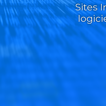
Sites 
logic