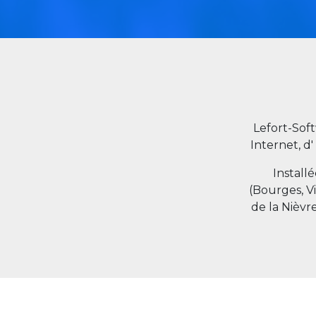
Lefort-Sof
Internet, d'
Install
(Bourges, V
de la Nièvr