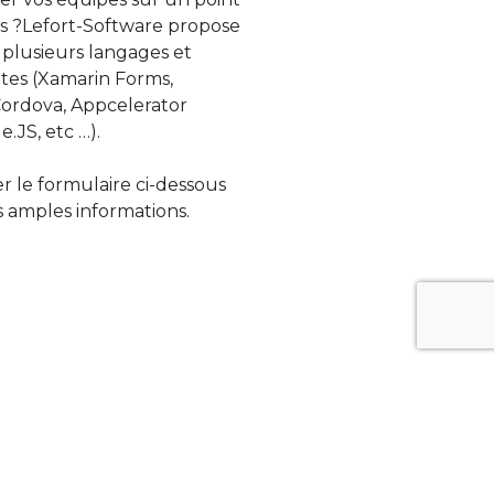
s ?Lefort-Software propose
 plusieurs langages et
tes (Xamarin Forms,
rdova, Appcelerator
e.JS, etc …).
ser le formulaire ci-dessous
 amples informations.
ue évolue rapidement. Lefort-Software
s sur des technologies de pointe afin de
tégrer au mieux avec vos logiciels existants.