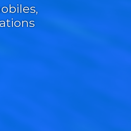
obiles,
ations