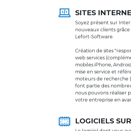
SITES INTERN
Soyez présent sur Inter
nouveaux clients grâce 
Lefort-Software.
Création de sites "respons
web services (compléme
mobiles iPhone, Android,
mise en service et réfé
moteurs de recherche (Go
font partie des nombre
nous pouvons réaliser p
votre entreprise en ava
LOGICIELS SU
Le logiciel dont vous av