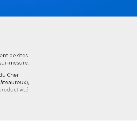
nt de sites
s sur-mesure.
 du Cher
hâteauroux),
productivité