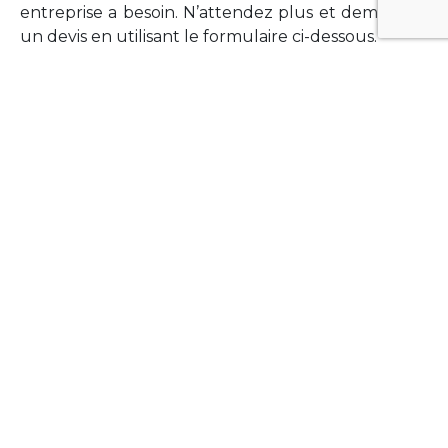
entreprise a besoin. N’attendez plus et demandez
un devis en utilisant le formulaire ci-dessous.
FORMATIONS
Vous souhaitez former vos équipes sur un point
technologique précis ?Lefort-Software propose
des formations pour plusieurs langages et
technologies courantes (Xamarin Forms,
Phonegap/Apache Cordova, Appcelerator
Titanium, Laravel, Vue.JS, etc …).
N’hésitez pas à utiliser le formulaire ci-dessous
pour obtenir de plus amples informations.