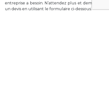
entreprise a besoin. N’attendez plus et demandez
un devis en utilisant le formulaire ci-dessous.
FORMATIONS
Vous souhaitez former vos équipes sur un point
technologique précis ?Lefort-Software propose
des formations pour plusieurs langages et
technologies courantes (Xamarin Forms,
Phonegap/Apache Cordova, Appcelerator
Titanium, Laravel, Vue.JS, etc …).
N’hésitez pas à utiliser le formulaire ci-dessous
pour obtenir de plus amples informations.