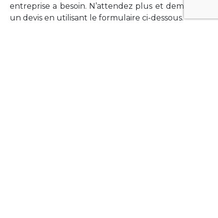
entreprise a besoin. N’attendez plus et demandez
un devis en utilisant le formulaire ci-dessous.
FORMATIONS
Vous souhaitez former vos équipes sur un point
technologique précis ?Lefort-Software propose
des formations pour plusieurs langages et
technologies courantes (Xamarin Forms,
Phonegap/Apache Cordova, Appcelerator
Titanium, Laravel, Vue.JS, etc …).
N’hésitez pas à utiliser le formulaire ci-dessous
pour obtenir de plus amples informations.