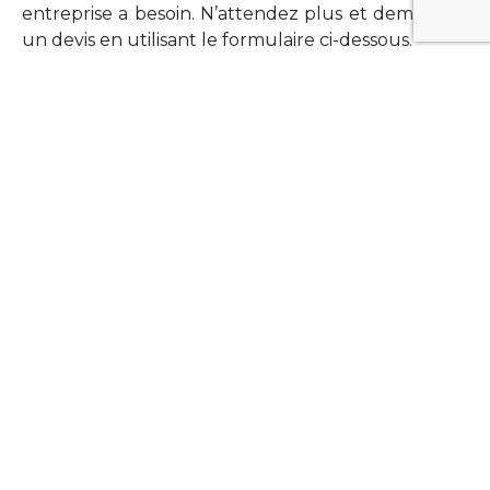
entreprise a besoin. N’attendez plus et demandez
un devis en utilisant le formulaire ci-dessous.
FORMATIONS
Vous souhaitez former vos équipes sur un point
technologique précis ?Lefort-Software propose
des formations pour plusieurs langages et
technologies courantes (Xamarin Forms,
Phonegap/Apache Cordova, Appcelerator
Titanium, Laravel, Vue.JS, etc …).
N’hésitez pas à utiliser le formulaire ci-dessous
pour obtenir de plus amples informations.