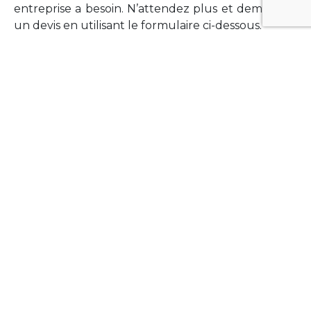
entreprise a besoin. N’attendez plus et demandez
un devis en utilisant le formulaire ci-dessous.
FORMATIONS
Vous souhaitez former vos équipes sur un point
technologique précis ?Lefort-Software propose
des formations pour plusieurs langages et
technologies courantes (Xamarin Forms,
Phonegap/Apache Cordova, Appcelerator
Titanium, Laravel, Vue.JS, etc …).
N’hésitez pas à utiliser le formulaire ci-dessous
pour obtenir de plus amples informations.