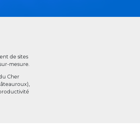
nt de sites
s sur-mesure.
 du Cher
hâteauroux),
productivité