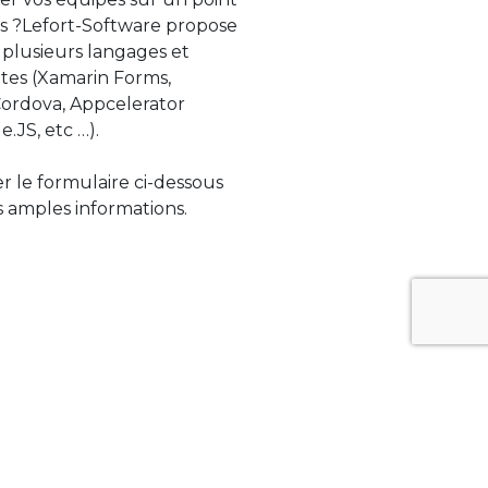
s ?Lefort-Software propose
 plusieurs langages et
tes (Xamarin Forms,
rdova, Appcelerator
e.JS, etc …).
ser le formulaire ci-dessous
 amples informations.
ue évolue rapidement. Lefort-Software
s sur des technologies de pointe afin de
tégrer au mieux avec vos logiciels existants.