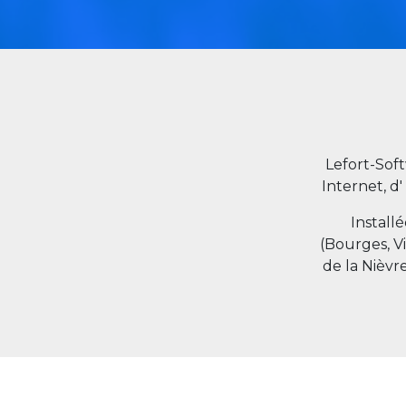
Lefort-Sof
Internet, d'
Install
(Bourges, V
de la Nièvr