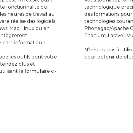
e fonctionnalité qui
technologique préci
des heures de travail au
des formations pour
are réalise des logiciels
technologies couran
ws, Mac, Linux ou en
Phonegap/Apache Co
s’intègreront
Titanium, Laravel, Vu
 parc informatique.
N’hésitez pas à utili
pe les outils dont votre
pour obtenir de plus
ttendez plus et
lisant le formulaire ci-
Le monde de l’informatiq
assure des développement
prévoir l’avenir et de s’in