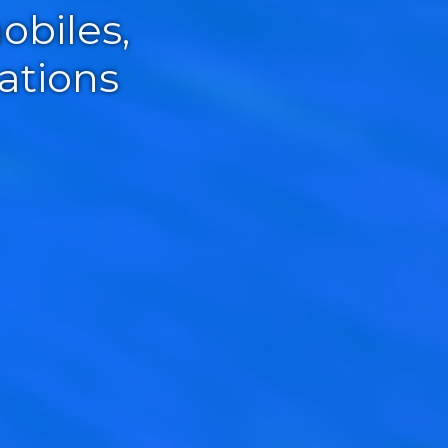
obiles,
ations