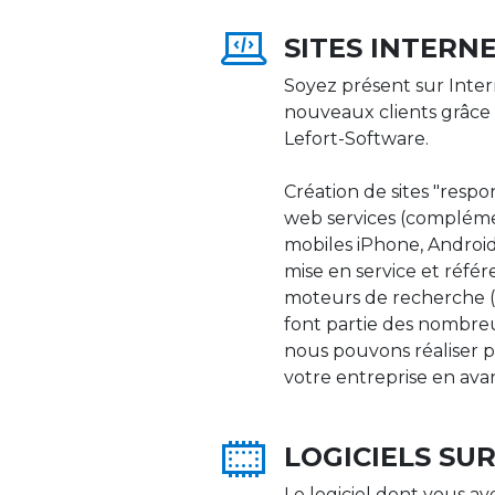
SITES INTERN
Soyez présent sur Inter
nouveaux clients grâce 
Lefort-Software.
Création de sites "respons
web services (compléme
mobiles iPhone, Android,
mise en service et réfé
moteurs de recherche (Go
font partie des nombre
nous pouvons réaliser p
votre entreprise en ava
LOGICIELS SU
Le logiciel dont vous av