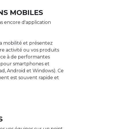
NS MOBILES
s encore d'application
la mobilité et présentez
re activité ou vos produits
âce à de performantes
s pour smartphones et
Pad, Android et Windows). Ce
nt est souvent rapide et
S
er vos équipes sur un point