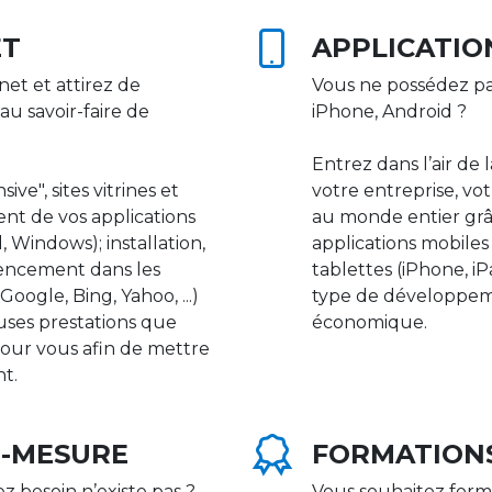
ET
APPLICATIO
net et attirez de
Vous ne possédez pa
au savoir-faire de
iPhone, Android ?
Entrez dans l’air de 
ive", sites vitrines et
votre entreprise, vot
nt de vos applications
au monde entier gr
 Windows); installation,
applications mobile
rencement dans les
tablettes (iPhone, i
ogle, Bing, Yahoo, ...)
type de développeme
uses prestations que
économique.
our vous afin de mettre
nt.
R-MESURE
FORMATION
ez besoin n’existe pas ?
Vous souhaitez form