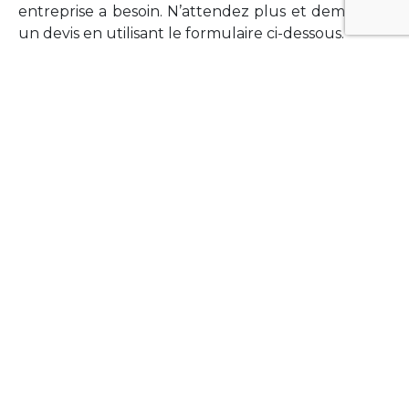
entreprise a besoin. N’attendez plus et demandez
un devis en utilisant le formulaire ci-dessous.
FORMATIONS
Vous souhaitez former vos équipes sur un point
technologique précis ?Lefort-Software propose
des formations pour plusieurs langages et
technologies courantes (Xamarin Forms,
Phonegap/Apache Cordova, Appcelerator
Titanium, Laravel, Vue.JS, etc …).
N’hésitez pas à utiliser le formulaire ci-dessous
pour obtenir de plus amples informations.