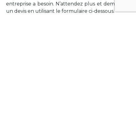
entreprise a besoin. N’attendez plus et demandez
un devis en utilisant le formulaire ci-dessous.
FORMATIONS
Vous souhaitez former vos équipes sur un point
technologique précis ?Lefort-Software propose
des formations pour plusieurs langages et
technologies courantes (Xamarin Forms,
Phonegap/Apache Cordova, Appcelerator
Titanium, Laravel, Vue.JS, etc …).
N’hésitez pas à utiliser le formulaire ci-dessous
pour obtenir de plus amples informations.