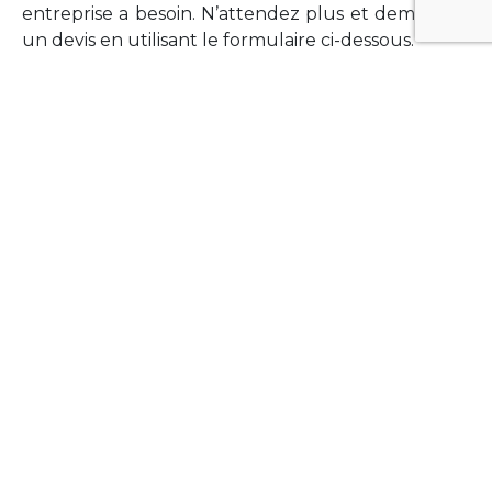
entreprise a besoin. N’attendez plus et demandez
un devis en utilisant le formulaire ci-dessous.
FORMATIONS
Vous souhaitez former vos équipes sur un point
technologique précis ?Lefort-Software propose
des formations pour plusieurs langages et
technologies courantes (Xamarin Forms,
Phonegap/Apache Cordova, Appcelerator
Titanium, Laravel, Vue.JS, etc …).
N’hésitez pas à utiliser le formulaire ci-dessous
pour obtenir de plus amples informations.