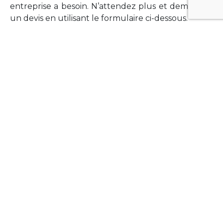
entreprise a besoin. N’attendez plus et demandez
un devis en utilisant le formulaire ci-dessous.
FORMATIONS
Vous souhaitez former vos équipes sur un point
technologique précis ?Lefort-Software propose
des formations pour plusieurs langages et
technologies courantes (Xamarin Forms,
Phonegap/Apache Cordova, Appcelerator
Titanium, Laravel, Vue.JS, etc …).
N’hésitez pas à utiliser le formulaire ci-dessous
pour obtenir de plus amples informations.