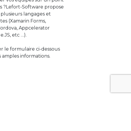
s ?Lefort-Software propose
 plusieurs langages et
tes (Xamarin Forms,
rdova, Appcelerator
e.JS, etc …).
ser le formulaire ci-dessous
 amples informations.
ue évolue rapidement. Lefort-Software
s sur des technologies de pointe afin de
tégrer au mieux avec vos logiciels existants.