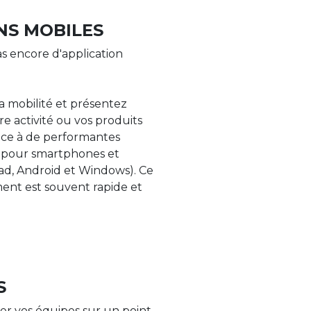
NS MOBILES
s encore d'application
la mobilité et présentez
re activité ou vos produits
âce à de performantes
s pour smartphones et
Pad, Android et Windows). Ce
nt est souvent rapide et
S
er vos équipes sur un point