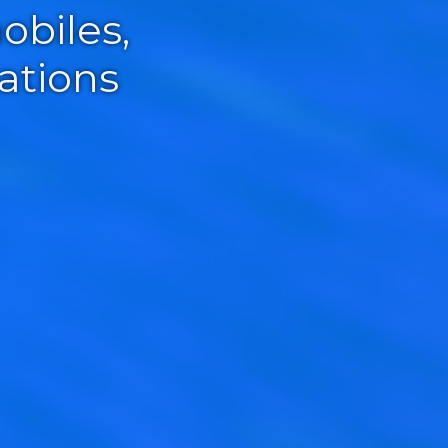
obiles,
ations