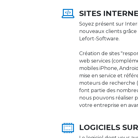
SITES INTERN
Soyez présent sur Inter
nouveaux clients grâce 
Lefort-Software.
Création de sites "respons
web services (compléme
mobiles iPhone, Android,
mise en service et réfé
moteurs de recherche (Go
font partie des nombre
nous pouvons réaliser p
votre entreprise en ava
LOGICIELS SU
Le logiciel dont vous av