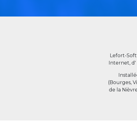
Lefort-Sof
Internet, d'
Install
(Bourges, V
de la Nièvr