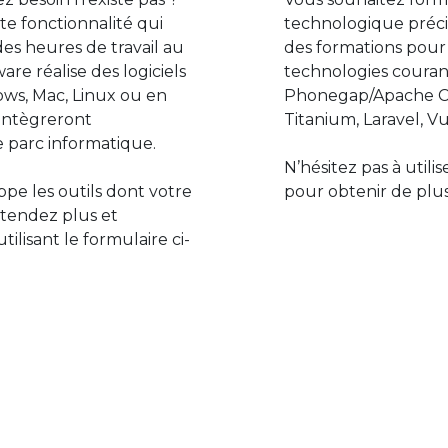
e fonctionnalité qui
technologique préci
des heures de travail au
des formations pour
are réalise des logiciels
technologies couran
ws, Mac, Linux ou en
Phonegap/Apache Co
s’intègreront
Titanium, Laravel, Vu
 parc informatique.
N’hésitez pas à utili
pe les outils dont votre
pour obtenir de plus
ttendez plus et
lisant le formulaire ci-
Le monde de l’informatiq
assure des développement
prévoir l’avenir et de s’in