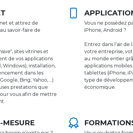
ET
APPLICATIO
net et attirez de
Vous ne possédez pa
au savoir-faire de
iPhone, Android ?
Entrez dans l’air de 
ive", sites vitrines et
votre entreprise, vot
nt de vos applications
au monde entier gr
 Windows); installation,
applications mobile
rencement dans les
tablettes (iPhone, i
ogle, Bing, Yahoo, ...)
type de développeme
uses prestations que
économique.
our vous afin de mettre
nt.
R-MESURE
FORMATION
ez besoin n’existe pas ?
Vous souhaitez form