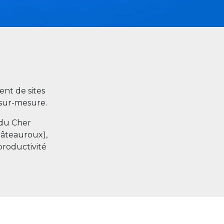
nt de sites
s sur-mesure.
 du Cher
hâteauroux),
productivité