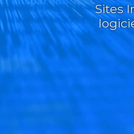
Sites 
logic