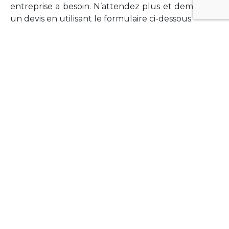
entreprise a besoin. N’attendez plus et demandez
un devis en utilisant le formulaire ci-dessous.
FORMATIONS
Vous souhaitez former vos équipes sur un point
technologique précis ?Lefort-Software propose
des formations pour plusieurs langages et
technologies courantes (Xamarin Forms,
Phonegap/Apache Cordova, Appcelerator
Titanium, Laravel, Vue.JS, etc …).
N’hésitez pas à utiliser le formulaire ci-dessous
pour obtenir de plus amples informations.