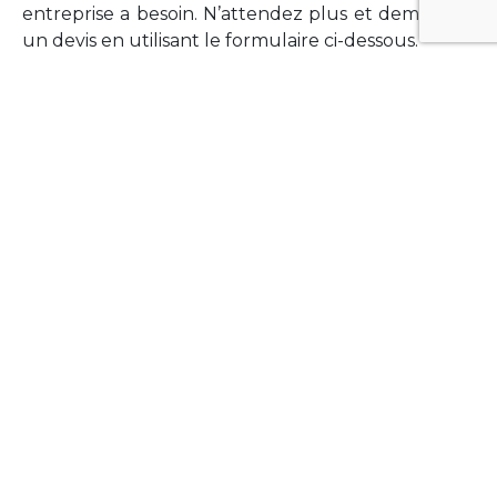
entreprise a besoin. N’attendez plus et demandez
un devis en utilisant le formulaire ci-dessous.
FORMATIONS
Vous souhaitez former vos équipes sur un point
technologique précis ?Lefort-Software propose
des formations pour plusieurs langages et
technologies courantes (Xamarin Forms,
Phonegap/Apache Cordova, Appcelerator
Titanium, Laravel, Vue.JS, etc …).
N’hésitez pas à utiliser le formulaire ci-dessous
pour obtenir de plus amples informations.