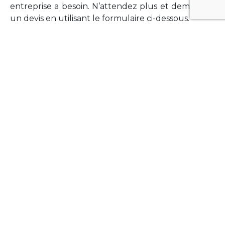
entreprise a besoin. N’attendez plus et demandez
un devis en utilisant le formulaire ci-dessous.
FORMATIONS
Vous souhaitez former vos équipes sur un point
technologique précis ?Lefort-Software propose
des formations pour plusieurs langages et
technologies courantes (Xamarin Forms,
Phonegap/Apache Cordova, Appcelerator
Titanium, Laravel, Vue.JS, etc …).
N’hésitez pas à utiliser le formulaire ci-dessous
pour obtenir de plus amples informations.