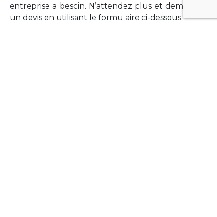
entreprise a besoin. N’attendez plus et demandez
un devis en utilisant le formulaire ci-dessous.
FORMATIONS
Vous souhaitez former vos équipes sur un point
technologique précis ?Lefort-Software propose
des formations pour plusieurs langages et
technologies courantes (Xamarin Forms,
Phonegap/Apache Cordova, Appcelerator
Titanium, Laravel, Vue.JS, etc …).
N’hésitez pas à utiliser le formulaire ci-dessous
pour obtenir de plus amples informations.