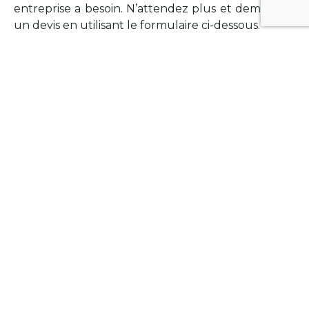
entreprise a besoin. N’attendez plus et demandez
un devis en utilisant le formulaire ci-dessous.
FORMATIONS
Vous souhaitez former vos équipes sur un point
technologique précis ?Lefort-Software propose
des formations pour plusieurs langages et
technologies courantes (Xamarin Forms,
Phonegap/Apache Cordova, Appcelerator
Titanium, Laravel, Vue.JS, etc …).
N’hésitez pas à utiliser le formulaire ci-dessous
pour obtenir de plus amples informations.