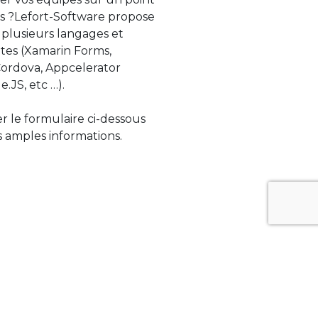
s ?Lefort-Software propose
 plusieurs langages et
tes (Xamarin Forms,
rdova, Appcelerator
e.JS, etc …).
ser le formulaire ci-dessous
 amples informations.
ue évolue rapidement. Lefort-Software
s sur des technologies de pointe afin de
tégrer au mieux avec vos logiciels existants.