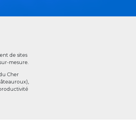
nt de sites
s sur-mesure.
 du Cher
hâteauroux),
productivité