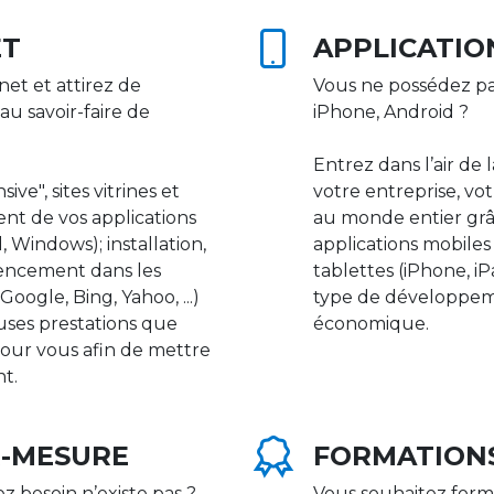
ET
APPLICATIO
net et attirez de
Vous ne possédez pa
au savoir-faire de
iPhone, Android ?
Entrez dans l’air de 
ive", sites vitrines et
votre entreprise, vot
nt de vos applications
au monde entier gr
 Windows); installation,
applications mobile
rencement dans les
tablettes (iPhone, i
ogle, Bing, Yahoo, ...)
type de développeme
uses prestations que
économique.
our vous afin de mettre
nt.
R-MESURE
FORMATION
ez besoin n’existe pas ?
Vous souhaitez form