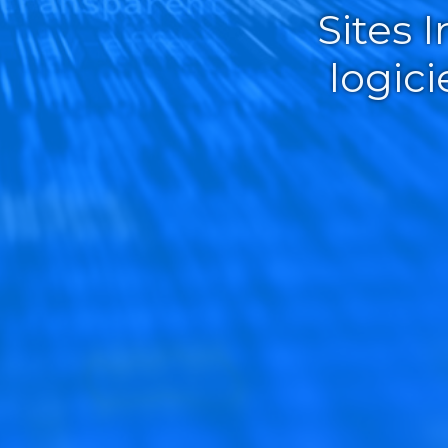
Sites 
logic