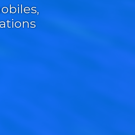
obiles,
ations