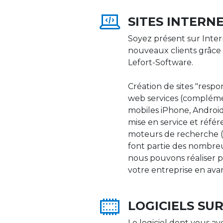
SITES INTERN
Soyez présent sur Inter
nouveaux clients grâce 
Lefort-Software.
Création de sites "respons
web services (compléme
mobiles iPhone, Android,
mise en service et réfé
moteurs de recherche (Go
font partie des nombre
nous pouvons réaliser p
votre entreprise en ava
LOGICIELS SU
Le logiciel dont vous av