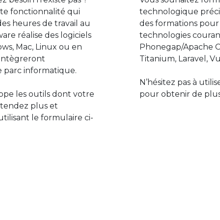
e fonctionnalité qui
technologique préci
des heures de travail au
des formations pour
are réalise des logiciels
technologies couran
ws, Mac, Linux ou en
Phonegap/Apache Co
s’intègreront
Titanium, Laravel, Vu
 parc informatique.
N’hésitez pas à utili
pe les outils dont votre
pour obtenir de plus
ttendez plus et
lisant le formulaire ci-
Le monde de l’informatiq
assure des développement
prévoir l’avenir et de s’in