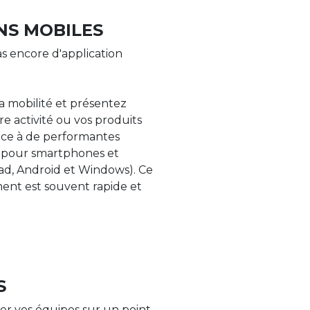
NS MOBILES
s encore d'application
la mobilité et présentez
re activité ou vos produits
âce à de performantes
s pour smartphones et
Pad, Android et Windows). Ce
nt est souvent rapide et
S
er vos équipes sur un point