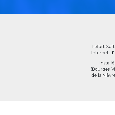
Lefort-Sof
Internet, d'
Install
(Bourges, V
de la Nièvr