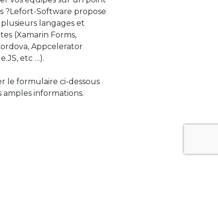
s ?Lefort-Software propose
 plusieurs langages et
tes (Xamarin Forms,
rdova, Appcelerator
e.JS, etc …).
ser le formulaire ci-dessous
 amples informations.
ue évolue rapidement. Lefort-Software
s sur des technologies de pointe afin de
tégrer au mieux avec vos logiciels existants.