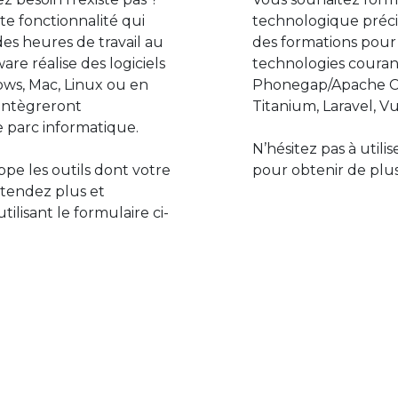
e fonctionnalité qui
technologique préci
des heures de travail au
des formations pour
are réalise des logiciels
technologies couran
ws, Mac, Linux ou en
Phonegap/Apache Co
s’intègreront
Titanium, Laravel, Vu
 parc informatique.
N’hésitez pas à utili
pe les outils dont votre
pour obtenir de plus
ttendez plus et
lisant le formulaire ci-
Le monde de l’informatiq
assure des développement
prévoir l’avenir et de s’in