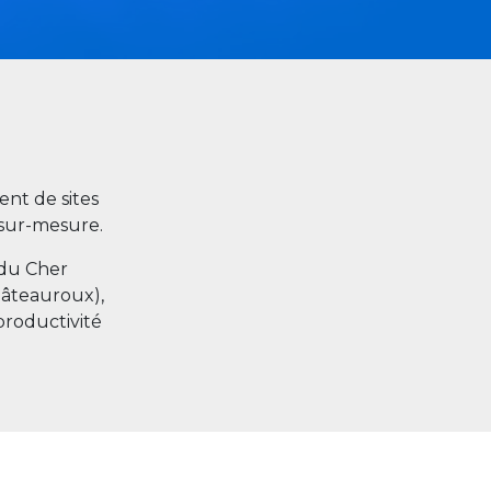
nt de sites
s sur-mesure.
 du Cher
hâteauroux),
productivité