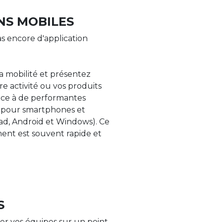
NS MOBILES
s encore d'application
la mobilité et présentez
re activité ou vos produits
âce à de performantes
s pour smartphones et
Pad, Android et Windows). Ce
nt est souvent rapide et
S
er vos équipes sur un point