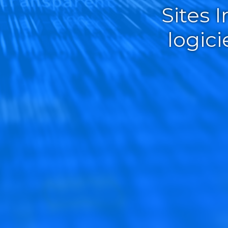
Sites 
logic