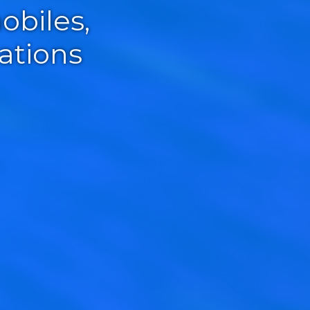
obiles,
ations