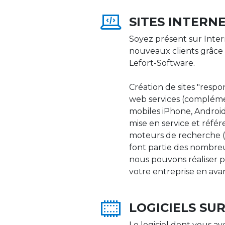
SITES INTERN
Soyez présent sur Inter
nouveaux clients grâce 
Lefort-Software.
Création de sites "respons
web services (compléme
mobiles iPhone, Android,
mise en service et réfé
moteurs de recherche (Go
font partie des nombre
nous pouvons réaliser p
votre entreprise en ava
LOGICIELS SU
Le logiciel dont vous av