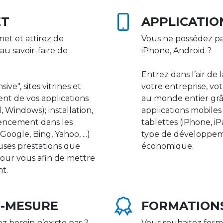
ET
APPLICATIO
net et attirez de
Vous ne possédez pa
au savoir-faire de
iPhone, Android ?
Entrez dans l’air de 
ive", sites vitrines et
votre entreprise, vot
nt de vos applications
au monde entier gr
 Windows); installation,
applications mobile
rencement dans les
tablettes (iPhone, i
ogle, Bing, Yahoo, ...)
type de développeme
uses prestations que
économique.
our vous afin de mettre
nt.
R-MESURE
FORMATION
ez besoin n’existe pas ?
Vous souhaitez form