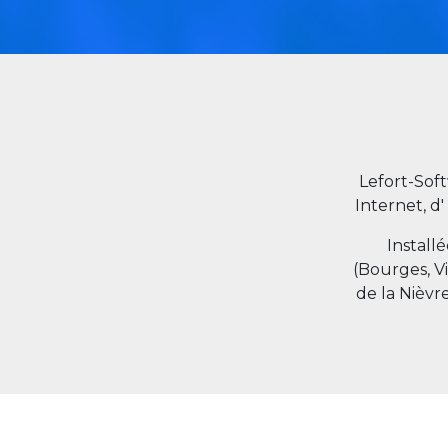
Lefort-Sof
Internet, d'
Install
(Bourges, V
de la Nièvr