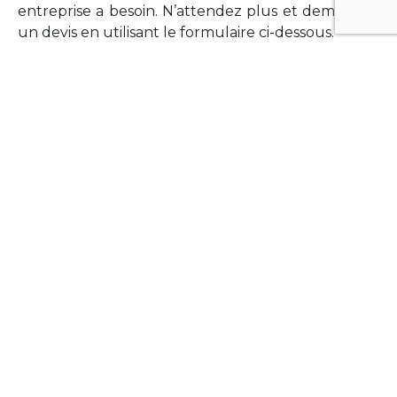
entreprise a besoin. N’attendez plus et demandez
un devis en utilisant le formulaire ci-dessous.
FORMATIONS
Vous souhaitez former vos équipes sur un point
technologique précis ?Lefort-Software propose
des formations pour plusieurs langages et
technologies courantes (Xamarin Forms,
Phonegap/Apache Cordova, Appcelerator
Titanium, Laravel, Vue.JS, etc …).
N’hésitez pas à utiliser le formulaire ci-dessous
pour obtenir de plus amples informations.