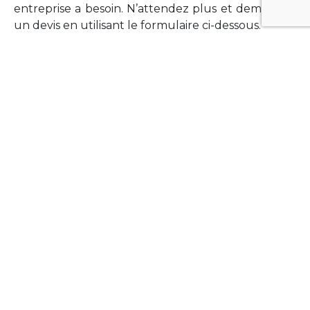
entreprise a besoin. N’attendez plus et demandez
un devis en utilisant le formulaire ci-dessous.
FORMATIONS
Vous souhaitez former vos équipes sur un point
technologique précis ?Lefort-Software propose
des formations pour plusieurs langages et
technologies courantes (Xamarin Forms,
Phonegap/Apache Cordova, Appcelerator
Titanium, Laravel, Vue.JS, etc …).
N’hésitez pas à utiliser le formulaire ci-dessous
pour obtenir de plus amples informations.