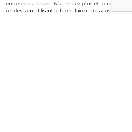
entreprise a besoin. N’attendez plus et demandez
un devis en utilisant le formulaire ci-dessous.
FORMATIONS
Vous souhaitez former vos équipes sur un point
technologique précis ?Lefort-Software propose
des formations pour plusieurs langages et
technologies courantes (Xamarin Forms,
Phonegap/Apache Cordova, Appcelerator
Titanium, Laravel, Vue.JS, etc …).
N’hésitez pas à utiliser le formulaire ci-dessous
pour obtenir de plus amples informations.