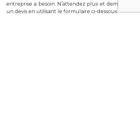
entreprise a besoin. N’attendez plus et demandez
un devis en utilisant le formulaire ci-dessous.
FORMATIONS
Vous souhaitez former vos équipes sur un point
technologique précis ?Lefort-Software propose
des formations pour plusieurs langages et
technologies courantes (Xamarin Forms,
Phonegap/Apache Cordova, Appcelerator
Titanium, Laravel, Vue.JS, etc …).
N’hésitez pas à utiliser le formulaire ci-dessous
pour obtenir de plus amples informations.