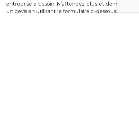
entreprise a besoin. N’attendez plus et demandez
un devis en utilisant le formulaire ci-dessous.
FORMATIONS
Vous souhaitez former vos équipes sur un point
technologique précis ?Lefort-Software propose
des formations pour plusieurs langages et
technologies courantes (Xamarin Forms,
Phonegap/Apache Cordova, Appcelerator
Titanium, Laravel, Vue.JS, etc …).
N’hésitez pas à utiliser le formulaire ci-dessous
pour obtenir de plus amples informations.