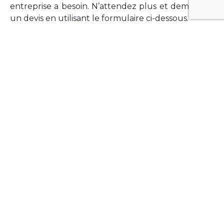
entreprise a besoin. N’attendez plus et demandez
un devis en utilisant le formulaire ci-dessous.
FORMATIONS
Vous souhaitez former vos équipes sur un point
technologique précis ?Lefort-Software propose
des formations pour plusieurs langages et
technologies courantes (Xamarin Forms,
Phonegap/Apache Cordova, Appcelerator
Titanium, Laravel, Vue.JS, etc …).
N’hésitez pas à utiliser le formulaire ci-dessous
pour obtenir de plus amples informations.