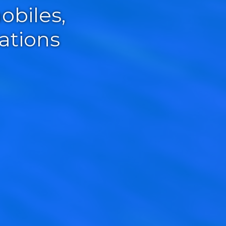
obiles,
ations