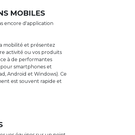
NS MOBILES
s encore d'application
la mobilité et présentez
re activité ou vos produits
âce à de performantes
s pour smartphones et
Pad, Android et Windows). Ce
nt est souvent rapide et
S
er vos équipes sur un point