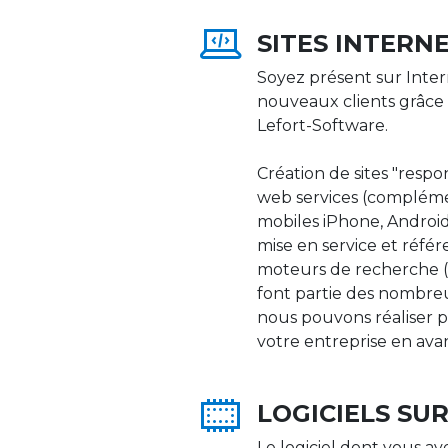
SITES INTERN
Soyez présent sur Inter
nouveaux clients grâce 
Lefort-Software.
Création de sites "respons
web services (compléme
mobiles iPhone, Android,
mise en service et réfé
moteurs de recherche (Go
font partie des nombre
nous pouvons réaliser p
votre entreprise en ava
LOGICIELS SU
Le logiciel dont vous av