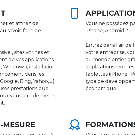
ET
APPLICATIO
net et attirez de
Vous ne possédez pa
au savoir-faire de
iPhone, Android ?
Entrez dans l’air de 
ive", sites vitrines et
votre entreprise, vot
nt de vos applications
au monde entier gr
 Windows); installation,
applications mobile
rencement dans les
tablettes (iPhone, i
ogle, Bing, Yahoo, ...)
type de développeme
uses prestations que
économique.
our vous afin de mettre
nt.
R-MESURE
FORMATION
ez besoin n’existe pas ?
Vous souhaitez form