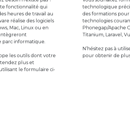
e fonctionnalité qui
technologique préci
des heures de travail au
des formations pour
are réalise des logiciels
technologies couran
ws, Mac, Linux ou en
Phonegap/Apache Co
s’intègreront
Titanium, Laravel, Vu
 parc informatique.
N’hésitez pas à utili
pe les outils dont votre
pour obtenir de plus
ttendez plus et
lisant le formulaire ci-
Le monde de l’informatiq
assure des développement
prévoir l’avenir et de s’in