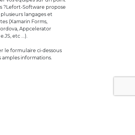
s ?Lefort-Software propose
 plusieurs langages et
tes (Xamarin Forms,
rdova, Appcelerator
e.JS, etc …).
ser le formulaire ci-dessous
 amples informations.
ue évolue rapidement. Lefort-Software
s sur des technologies de pointe afin de
tégrer au mieux avec vos logiciels existants.