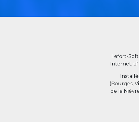
Lefort-Sof
Internet, d'
Install
(Bourges, V
de la Nièvr