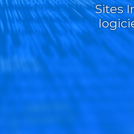
Sites 
logic