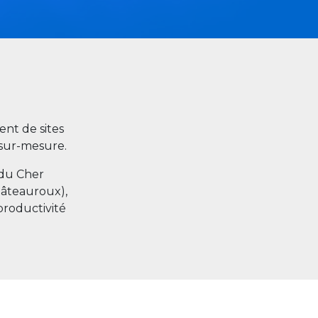
nt de sites
s sur-mesure.
 du Cher
hâteauroux),
productivité