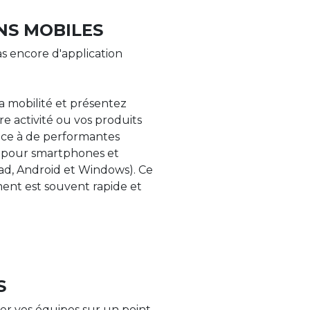
NS MOBILES
s encore d'application
la mobilité et présentez
re activité ou vos produits
âce à de performantes
s pour smartphones et
Pad, Android et Windows). Ce
nt est souvent rapide et
S
er vos équipes sur un point