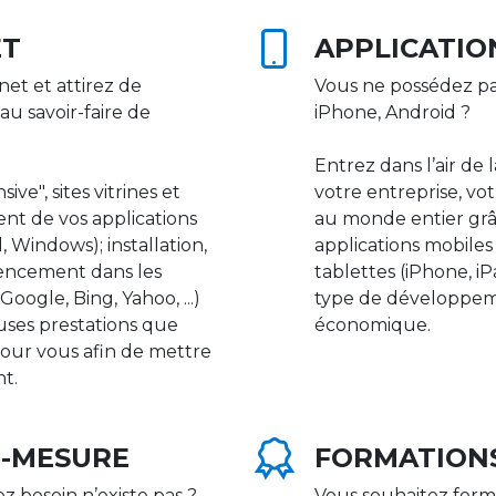
ET
APPLICATIO
net et attirez de
Vous ne possédez pa
au savoir-faire de
iPhone, Android ?
Entrez dans l’air de 
ive", sites vitrines et
votre entreprise, vot
nt de vos applications
au monde entier gr
 Windows); installation,
applications mobile
rencement dans les
tablettes (iPhone, i
ogle, Bing, Yahoo, ...)
type de développeme
uses prestations que
économique.
our vous afin de mettre
nt.
R-MESURE
FORMATION
ez besoin n’existe pas ?
Vous souhaitez form