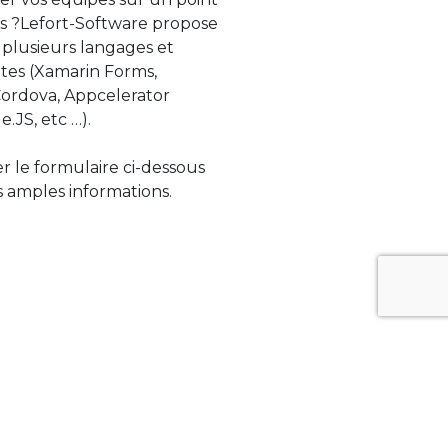
s ?Lefort-Software propose
 plusieurs langages et
tes (Xamarin Forms,
rdova, Appcelerator
e.JS, etc …).
ser le formulaire ci-dessous
 amples informations.
ue évolue rapidement. Lefort-Software
s sur des technologies de pointe afin de
tégrer au mieux avec vos logiciels existants.