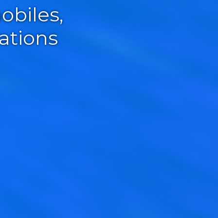
obiles,
ations