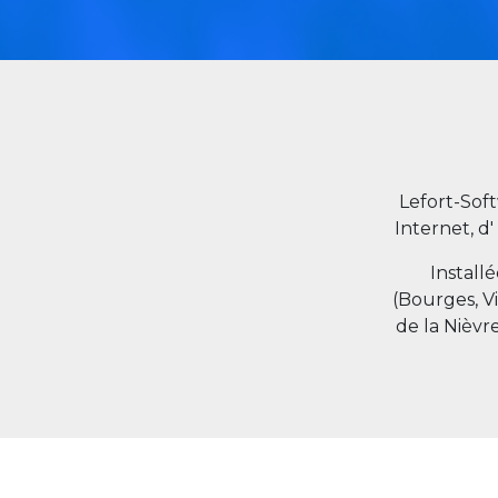
Lefort-Sof
Internet, d'
Install
(Bourges, V
de la Nièvr