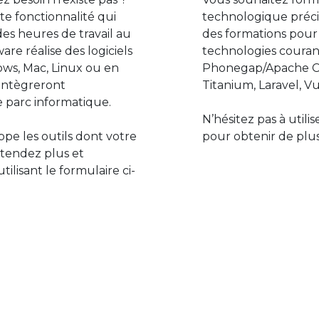
e fonctionnalité qui
technologique préci
des heures de travail au
des formations pour
are réalise des logiciels
technologies couran
ws, Mac, Linux ou en
Phonegap/Apache Co
s’intègreront
Titanium, Laravel, Vu
 parc informatique.
N’hésitez pas à utili
pe les outils dont votre
pour obtenir de plus
ttendez plus et
lisant le formulaire ci-
Le monde de l’informatiq
assure des développement
prévoir l’avenir et de s’in