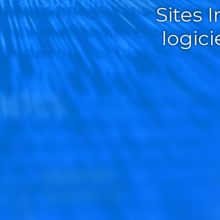
Sites 
logic