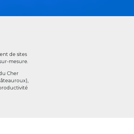
nt de sites
s sur-mesure.
 du Cher
hâteauroux),
productivité