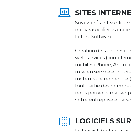
SITES INTERN
Soyez présent sur Inter
nouveaux clients grâce 
Lefort-Software.
Création de sites "respons
web services (compléme
mobiles iPhone, Android,
mise en service et réfé
moteurs de recherche (Go
font partie des nombre
nous pouvons réaliser p
votre entreprise en ava
LOGICIELS SU
Le logiciel dont vous av