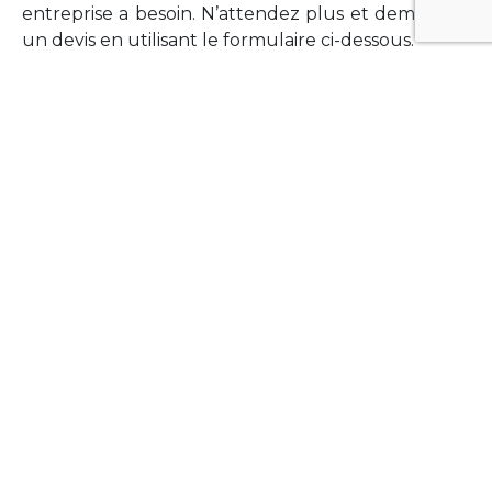
entreprise a besoin. N’attendez plus et demandez
un devis en utilisant le formulaire ci-dessous.
FORMATIONS
Vous souhaitez former vos équipes sur un point
technologique précis ?Lefort-Software propose
des formations pour plusieurs langages et
technologies courantes (Xamarin Forms,
Phonegap/Apache Cordova, Appcelerator
Titanium, Laravel, Vue.JS, etc …).
N’hésitez pas à utiliser le formulaire ci-dessous
pour obtenir de plus amples informations.