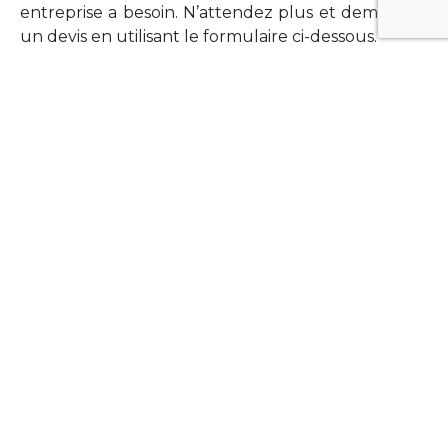
entreprise a besoin. N’attendez plus et demandez
un devis en utilisant le formulaire ci-dessous.
FORMATIONS
Vous souhaitez former vos équipes sur un point
technologique précis ?Lefort-Software propose
des formations pour plusieurs langages et
technologies courantes (Xamarin Forms,
Phonegap/Apache Cordova, Appcelerator
Titanium, Laravel, Vue.JS, etc …).
N’hésitez pas à utiliser le formulaire ci-dessous
pour obtenir de plus amples informations.