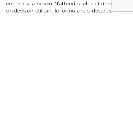
entreprise a besoin. N’attendez plus et demandez
un devis en utilisant le formulaire ci-dessous.
FORMATIONS
Vous souhaitez former vos équipes sur un point
technologique précis ?Lefort-Software propose
des formations pour plusieurs langages et
technologies courantes (Xamarin Forms,
Phonegap/Apache Cordova, Appcelerator
Titanium, Laravel, Vue.JS, etc …).
N’hésitez pas à utiliser le formulaire ci-dessous
pour obtenir de plus amples informations.