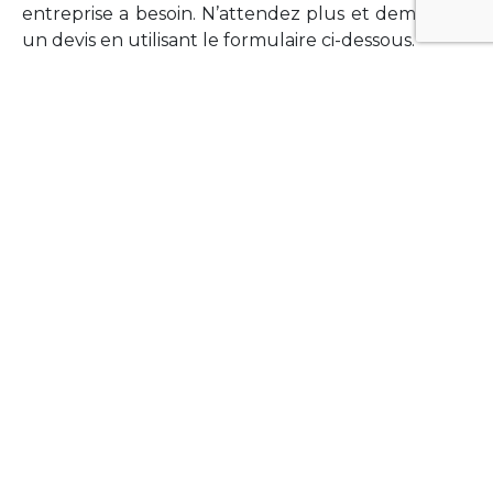
entreprise a besoin. N’attendez plus et demandez
un devis en utilisant le formulaire ci-dessous.
FORMATIONS
Vous souhaitez former vos équipes sur un point
technologique précis ?Lefort-Software propose
des formations pour plusieurs langages et
technologies courantes (Xamarin Forms,
Phonegap/Apache Cordova, Appcelerator
Titanium, Laravel, Vue.JS, etc …).
N’hésitez pas à utiliser le formulaire ci-dessous
pour obtenir de plus amples informations.