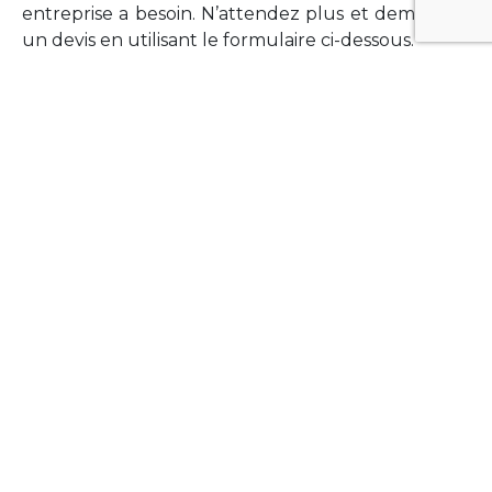
entreprise a besoin. N’attendez plus et demandez
un devis en utilisant le formulaire ci-dessous.
FORMATIONS
Vous souhaitez former vos équipes sur un point
technologique précis ?Lefort-Software propose
des formations pour plusieurs langages et
technologies courantes (Xamarin Forms,
Phonegap/Apache Cordova, Appcelerator
Titanium, Laravel, Vue.JS, etc …).
N’hésitez pas à utiliser le formulaire ci-dessous
pour obtenir de plus amples informations.