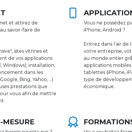
ET
APPLICATIO
net et attirez de
Vous ne possédez pa
au savoir-faire de
iPhone, Android ?
Entrez dans l’air de 
ive", sites vitrines et
votre entreprise, vot
nt de vos applications
au monde entier gr
 Windows); installation,
applications mobile
rencement dans les
tablettes (iPhone, i
ogle, Bing, Yahoo, ...)
type de développeme
uses prestations que
économique.
our vous afin de mettre
nt.
R-MESURE
FORMATION
ez besoin n’existe pas ?
Vous souhaitez form