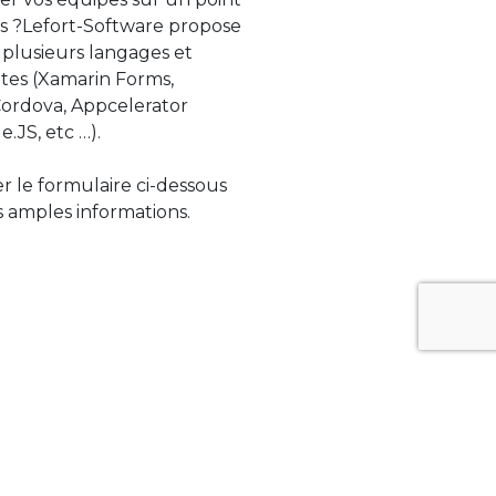
s ?Lefort-Software propose
 plusieurs langages et
tes (Xamarin Forms,
rdova, Appcelerator
e.JS, etc …).
ser le formulaire ci-dessous
 amples informations.
ue évolue rapidement. Lefort-Software
s sur des technologies de pointe afin de
tégrer au mieux avec vos logiciels existants.