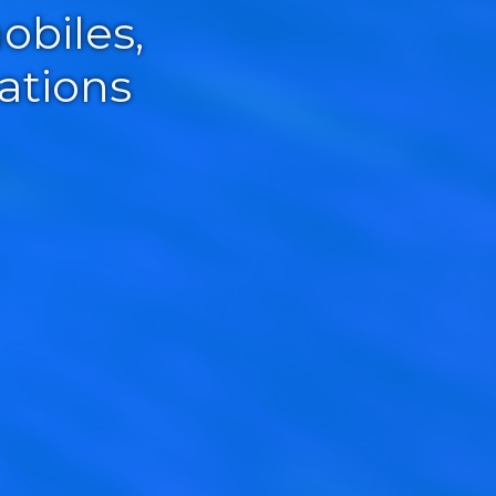
obiles,
ations