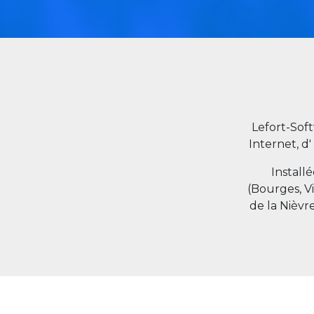
Lefort-Sof
Internet, d'
Install
(Bourges, V
de la Nièvr