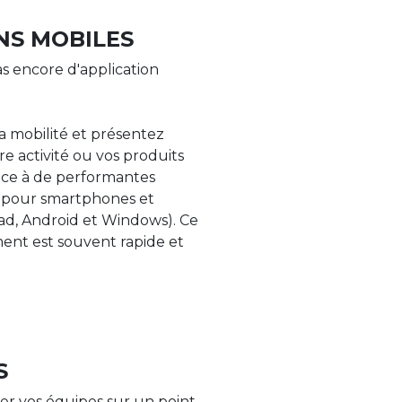
NS MOBILES
s encore d'application
la mobilité et présentez
re activité ou vos produits
âce à de performantes
s pour smartphones et
Pad, Android et Windows). Ce
nt est souvent rapide et
S
er vos équipes sur un point