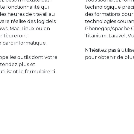
e fonctionnalité qui
technologique préci
des heures de travail au
des formations pour
are réalise des logiciels
technologies couran
ws, Mac, Linux ou en
Phonegap/Apache Co
s’intègreront
Titanium, Laravel, Vu
 parc informatique.
N’hésitez pas à utili
pe les outils dont votre
pour obtenir de plus
ttendez plus et
lisant le formulaire ci-
Le monde de l’informatiq
assure des développement
prévoir l’avenir et de s’in