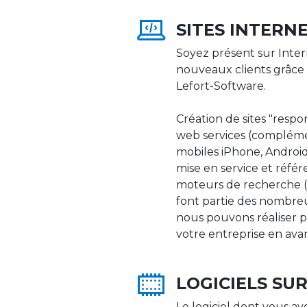
SITES INTERN
Soyez présent sur Inter
nouveaux clients grâce 
Lefort-Software.
Création de sites "respons
web services (compléme
mobiles iPhone, Android,
mise en service et réfé
moteurs de recherche (Go
font partie des nombre
nous pouvons réaliser p
votre entreprise en ava
LOGICIELS SU
Le logiciel dont vous av