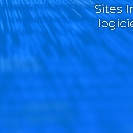
Sites 
logic