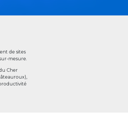
nt de sites
s sur-mesure.
 du Cher
hâteauroux),
productivité