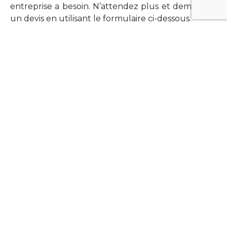
entreprise a besoin. N’attendez plus et demandez
un devis en utilisant le formulaire ci-dessous.
FORMATIONS
Vous souhaitez former vos équipes sur un point
technologique précis ?Lefort-Software propose
des formations pour plusieurs langages et
technologies courantes (Xamarin Forms,
Phonegap/Apache Cordova, Appcelerator
Titanium, Laravel, Vue.JS, etc …).
N’hésitez pas à utiliser le formulaire ci-dessous
pour obtenir de plus amples informations.