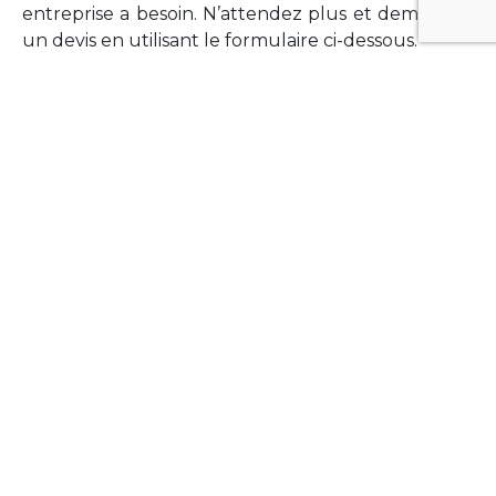
entreprise a besoin. N’attendez plus et demandez
un devis en utilisant le formulaire ci-dessous.
FORMATIONS
Vous souhaitez former vos équipes sur un point
technologique précis ?Lefort-Software propose
des formations pour plusieurs langages et
technologies courantes (Xamarin Forms,
Phonegap/Apache Cordova, Appcelerator
Titanium, Laravel, Vue.JS, etc …).
N’hésitez pas à utiliser le formulaire ci-dessous
pour obtenir de plus amples informations.