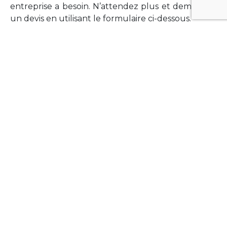
entreprise a besoin. N’attendez plus et demandez
un devis en utilisant le formulaire ci-dessous.
FORMATIONS
Vous souhaitez former vos équipes sur un point
technologique précis ?Lefort-Software propose
des formations pour plusieurs langages et
technologies courantes (Xamarin Forms,
Phonegap/Apache Cordova, Appcelerator
Titanium, Laravel, Vue.JS, etc …).
N’hésitez pas à utiliser le formulaire ci-dessous
pour obtenir de plus amples informations.