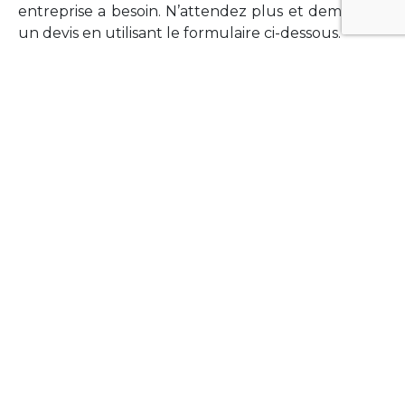
entreprise a besoin. N’attendez plus et demandez
un devis en utilisant le formulaire ci-dessous.
FORMATIONS
Vous souhaitez former vos équipes sur un point
technologique précis ?Lefort-Software propose
des formations pour plusieurs langages et
technologies courantes (Xamarin Forms,
Phonegap/Apache Cordova, Appcelerator
Titanium, Laravel, Vue.JS, etc …).
N’hésitez pas à utiliser le formulaire ci-dessous
pour obtenir de plus amples informations.