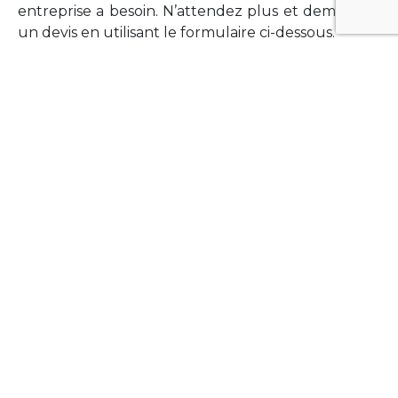
entreprise a besoin. N’attendez plus et demandez
un devis en utilisant le formulaire ci-dessous.
FORMATIONS
Vous souhaitez former vos équipes sur un point
technologique précis ?Lefort-Software propose
des formations pour plusieurs langages et
technologies courantes (Xamarin Forms,
Phonegap/Apache Cordova, Appcelerator
Titanium, Laravel, Vue.JS, etc …).
N’hésitez pas à utiliser le formulaire ci-dessous
pour obtenir de plus amples informations.