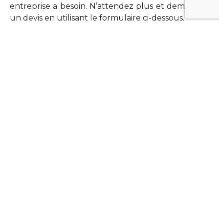
entreprise a besoin. N’attendez plus et demandez
un devis en utilisant le formulaire ci-dessous.
FORMATIONS
Vous souhaitez former vos équipes sur un point
technologique précis ?Lefort-Software propose
des formations pour plusieurs langages et
technologies courantes (Xamarin Forms,
Phonegap/Apache Cordova, Appcelerator
Titanium, Laravel, Vue.JS, etc …).
N’hésitez pas à utiliser le formulaire ci-dessous
pour obtenir de plus amples informations.