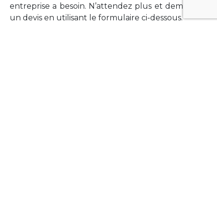
entreprise a besoin. N’attendez plus et demandez
un devis en utilisant le formulaire ci-dessous.
FORMATIONS
Vous souhaitez former vos équipes sur un point
technologique précis ?Lefort-Software propose
des formations pour plusieurs langages et
technologies courantes (Xamarin Forms,
Phonegap/Apache Cordova, Appcelerator
Titanium, Laravel, Vue.JS, etc …).
N’hésitez pas à utiliser le formulaire ci-dessous
pour obtenir de plus amples informations.