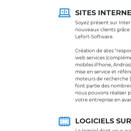
SITES INTERN
Soyez présent sur Inter
nouveaux clients grâce 
Lefort-Software.
Création de sites "respons
web services (compléme
mobiles iPhone, Android,
mise en service et réfé
moteurs de recherche (Go
font partie des nombre
nous pouvons réaliser p
votre entreprise en ava
LOGICIELS SU
Le logiciel dont vous av