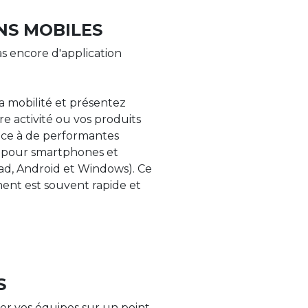
NS MOBILES
s encore d'application
la mobilité et présentez
re activité ou vos produits
âce à de performantes
s pour smartphones et
Pad, Android et Windows). Ce
nt est souvent rapide et
S
er vos équipes sur un point