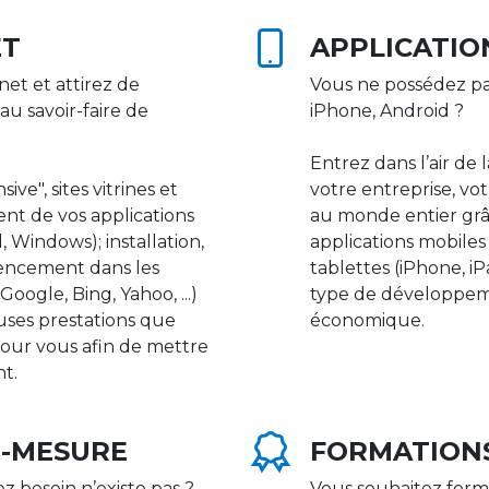
ET
APPLICATIO
net et attirez de
Vous ne possédez pa
au savoir-faire de
iPhone, Android ?
Entrez dans l’air de 
ive", sites vitrines et
votre entreprise, vot
nt de vos applications
au monde entier gr
 Windows); installation,
applications mobile
rencement dans les
tablettes (iPhone, i
ogle, Bing, Yahoo, ...)
type de développeme
uses prestations que
économique.
our vous afin de mettre
nt.
R-MESURE
FORMATION
ez besoin n’existe pas ?
Vous souhaitez form