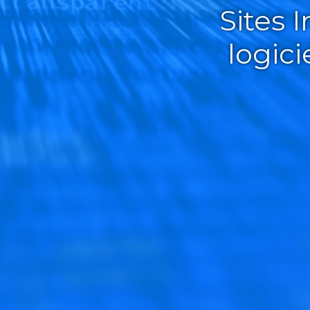
Sites 
logic