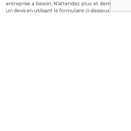
entreprise a besoin. N’attendez plus et demandez
un devis en utilisant le formulaire ci-dessous.
FORMATIONS
Vous souhaitez former vos équipes sur un point
technologique précis ?Lefort-Software propose
des formations pour plusieurs langages et
technologies courantes (Xamarin Forms,
Phonegap/Apache Cordova, Appcelerator
Titanium, Laravel, Vue.JS, etc …).
N’hésitez pas à utiliser le formulaire ci-dessous
pour obtenir de plus amples informations.