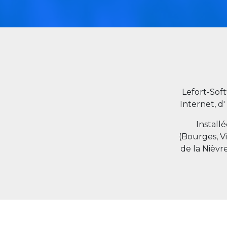
Lefort-Sof
Internet, d'
Install
(Bourges, V
de la Nièvr