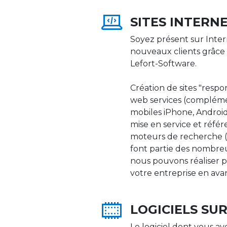
SITES INTERN
Soyez présent sur Inter
nouveaux clients grâce 
Lefort-Software.
Création de sites "respons
web services (compléme
mobiles iPhone, Android,
mise en service et réfé
moteurs de recherche (Go
font partie des nombre
nous pouvons réaliser p
votre entreprise en ava
LOGICIELS SU
Le logiciel dont vous av