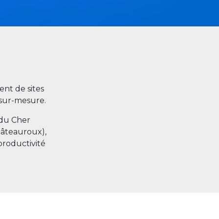
nt de sites
s sur-mesure.
 du Cher
hâteauroux),
productivité