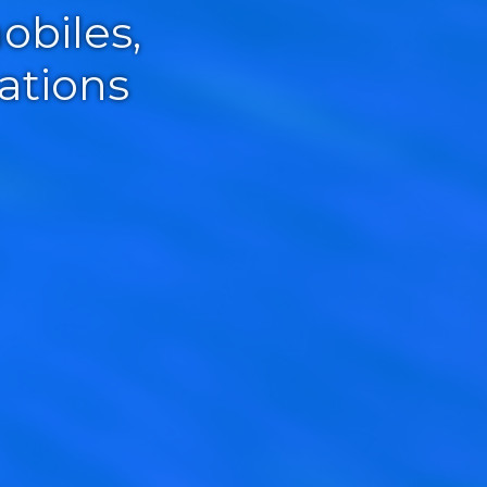
obiles,
ations