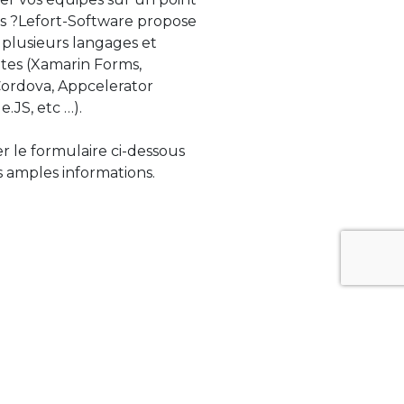
s ?Lefort-Software propose
 plusieurs langages et
tes (Xamarin Forms,
rdova, Appcelerator
e.JS, etc …).
ser le formulaire ci-dessous
 amples informations.
ue évolue rapidement. Lefort-Software
s sur des technologies de pointe afin de
tégrer au mieux avec vos logiciels existants.