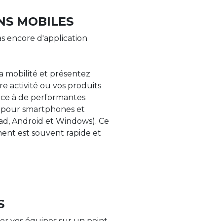
NS MOBILES
s encore d'application
la mobilité et présentez
re activité ou vos produits
âce à de performantes
s pour smartphones et
Pad, Android et Windows). Ce
nt est souvent rapide et
S
er vos équipes sur un point