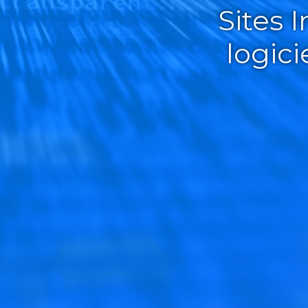
Sites 
logic