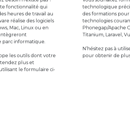
e fonctionnalité qui
technologique préci
des heures de travail au
des formations pour
are réalise des logiciels
technologies couran
ws, Mac, Linux ou en
Phonegap/Apache Co
s’intègreront
Titanium, Laravel, Vu
 parc informatique.
N’hésitez pas à utili
pe les outils dont votre
pour obtenir de plus
ttendez plus et
lisant le formulaire ci-
Le monde de l’informatiq
assure des développement
prévoir l’avenir et de s’in