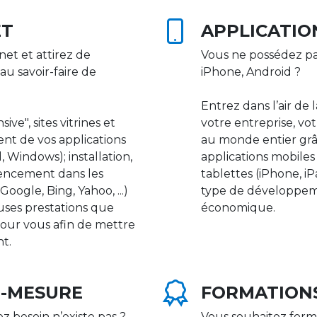
ET
APPLICATIO
net et attirez de
Vous ne possédez pa
au savoir-faire de
iPhone, Android ?
Entrez dans l’air de 
ive", sites vitrines et
votre entreprise, vot
nt de vos applications
au monde entier gr
 Windows); installation,
applications mobile
rencement dans les
tablettes (iPhone, i
ogle, Bing, Yahoo, ...)
type de développeme
uses prestations que
économique.
our vous afin de mettre
nt.
R-MESURE
FORMATION
ez besoin n’existe pas ?
Vous souhaitez form